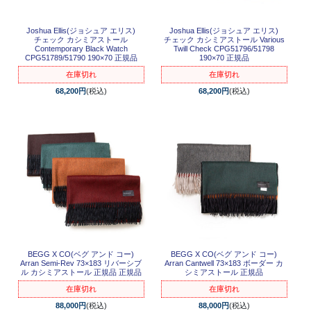
Joshua Ellis(ジョシュア エリス)
Joshua Ellis(ジョシュア エリス)
チェック カシミアストール
チェック カシミアストール Various
Contemporary Black Watch
Twill Check CPG51796/51798
CPG51789/51790 190×70 正規品
190×70 正規品
在庫切れ
在庫切れ
68,200円
(税込)
68,200円
(税込)
BEGG X CO(ベグ アンド コー)
BEGG X CO(ベグ アンド コー)
Arran Semi-Rev 73×183 リバーシブ
Arran Cantwell 73×183 ボーダー カ
ル カシミアストール 正規品 正規品
シミアストール 正規品
在庫切れ
在庫切れ
88,000円
(税込)
88,000円
(税込)