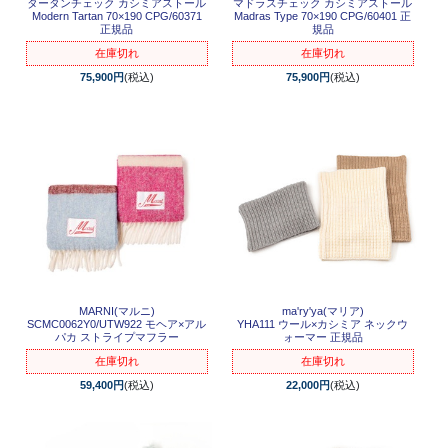
タータンチェック カシミアストール
マドラスチェック カシミアストール
Modern Tartan 70×190 CPG/60371
Madras Type 70×190 CPG/60401 正
正規品
規品
在庫切れ
在庫切れ
75,900円
(税込)
75,900円
(税込)
MARNI(マルニ)
ma'ry'ya(マリア)
SCMC0062Y0/UTW922 モヘア×アル
YHA111 ウール×カシミア ネックウ
パカ ストライプマフラー
ォーマー 正規品
在庫切れ
在庫切れ
59,400円
(税込)
22,000円
(税込)