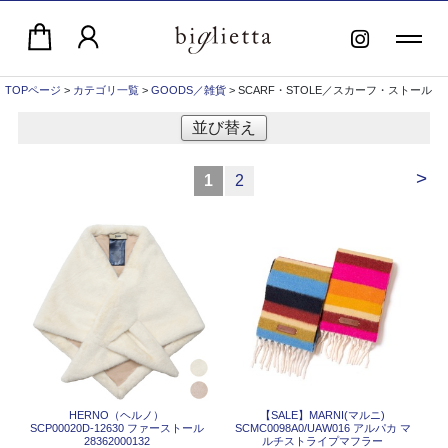
TOPページ
>
カテゴリ一覧
>
GOODS／雑貨
> SCARF・STOLE／スカーフ・ストール
並び替え
>
1
2
HERNO（ヘルノ）
【SALE】
MARNI(マルニ)
SCP00020D-12630 ファーストール
SCMC0098A0/UAW016 アルパカ マ
28362000132
ルチストライプマフラー