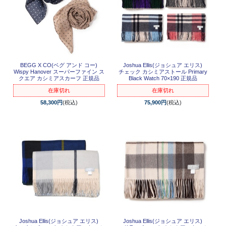
BEGG X CO(ベグ アンド コー)
Joshua Ellis(ジョシュア エリス)
Wispy Hanover スーパーファイン ス
チェック カシミアストール Primary
クエア カシミアスカーフ 正規品
Black Watch 70×190 正規品
在庫切れ
在庫切れ
58,300円
(税込)
75,900円
(税込)
Joshua Ellis(ジョシュア エリス)
Joshua Ellis(ジョシュア エリス)