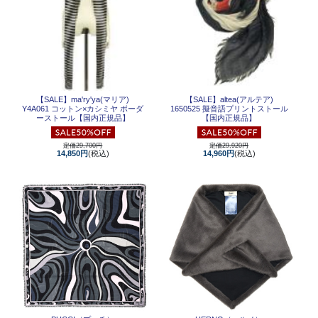
【SALE】
ma'ry'ya(マリア)
【SALE】
altea(アルテア)
Y4A061 コットン×カシミヤ ボーダ
1650525 擬音語プリントストール
ーストール【国内正規品】
【国内正規品】
定価29,700円
定価29,920円
14,850円
(税込)
14,960円
(税込)