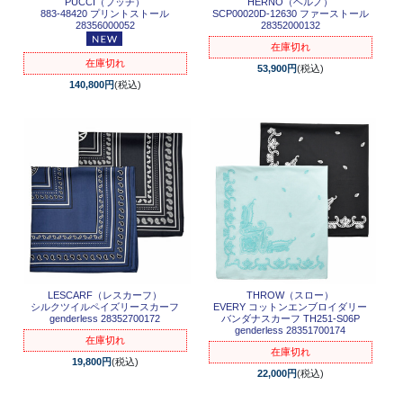
PUCCI（プッチ）
HERNO（ヘルノ）
883-48420 プリントストール
SCP00020D-12630 ファーストール
28356000052
28352000132
在庫切れ
在庫切れ
53,900円
(税込)
140,800円
(税込)
LESCARF（レスカーフ）
THROW（スロー）
シルクツイルペイズリースカーフ
EVERY コットンエンブロイダリー
genderless 28352700172
バンダナスカーフ TH251-S06P
genderless 28351700174
在庫切れ
在庫切れ
19,800円
(税込)
22,000円
(税込)