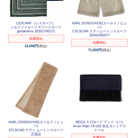
LESCARF（レスカーフ）
KARL DONOGHUE(カールドノヒュ
シルクツイルペイズリースカーフ
ー)
genderless 28351700172
CSLSCW4 テディムートンスカーフ
28342000077
在庫切れ
在庫切れ
22,000円
(税込)
71,500円
(税込)
KARL DONOGHUE(カールドノヒュ
BEGG X CO(ベグ アンド コー)
ー)
Arran Plain 73×183 別注カシミアス
STLSCW3 テディ ムートンスカーフ
トール
正規品
在庫切れ