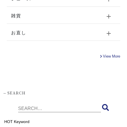
雑貨
お直し
View More
-
SEARCH
HOT Keyword