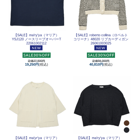
【SALE】
ma'ry'ya（マリア）
【SALE】
roberto collina（ロベルト
YSJ120 ノースリーブオーバーT
コリーナ）48020 リブカーディガン
22061002112
26061003025
定価27,500円
定価58,300円
19,250円
(税込)
40,810円
(税込)
【SALE】
ma'yr'ya（マリア）
【SALE】
ma'ry'ya（マリア）