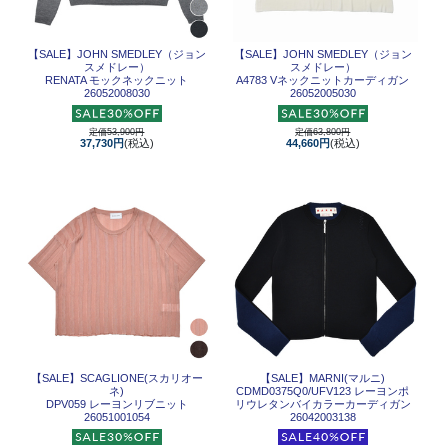
【SALE】
JOHN SMEDLEY（ジョン
【SALE】
JOHN SMEDLEY（ジョン
スメドレー）
スメドレー）
RENATA モックネックニット
A4783 Vネックニットカーディガン
26052008030
26052005030
定価53,900円
定価63,800円
37,730円
(税込)
44,660円
(税込)
【SALE】
SCAGLIONE(スカリオー
【SALE】
MARNI(マルニ)
ネ)
CDMD0375Q0/UFV123 レーヨンポ
DPV059 レーヨンリブニット
リウレタンバイカラーカーディガン
26051001054
26042003138