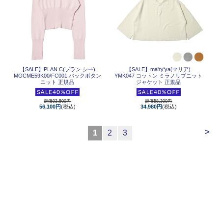
【SALE】
PLAN C(プラン シー)
【SALE】
ma'ry'ya(マリア)
MGCME59K00/FC001 バックボタン
YMK047 コットン ミラノリブニット
ニット 正規品
ジャケット 正規品
定価93,500円
定価58,300円
56,100円
(税込)
34,980円
(税込)
>
1
2
3
-
ITEM
トップス