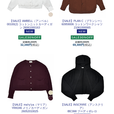
【SALE】
AMBELL（アンベル）
【SALE】
PLAN C（プランシー）
00100(2) コットンニットカーディガ
60959006 コットンワークシャツ
ン 26061000163
21061000065
定価46,200円
定価99,000円
32,340円
(税込)
69,300円
(税込)
【SALE】
ma'ry'ya（マリア）
【SALE】
INSCRIRE（アンスクリ
YRK046 メリノカーディガン
ア）
26052010025
IBC068 フーディボレロ