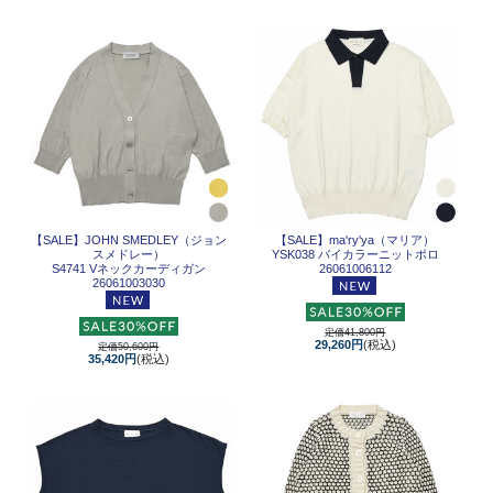
【SALE】
JOHN SMEDLEY（ジョン
【SALE】
ma'ry'ya（マリア）
スメドレー）
YSK038 バイカラーニットポロ
S4741 Vネックカーディガン
26061006112
26061003030
定価41,800円
29,260円
(税込)
定価50,600円
35,420円
(税込)