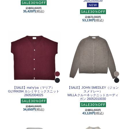
26052005039
定価50,600円
35,420円
(税込)
定価75,900円
53,130円
(税込)
【SALE】
ma'ry'ya（マリア）
【SALE】
JOHN SMEDLEY（ジョン
GLYRK094 カシミヤミックスニット
スメドレー）
26052004025
WILLA クルーネックニットカーディ
ガン 26052010030
定価49,500円
34,650円
(税込)
定価61,600円
43,120円
(税込)