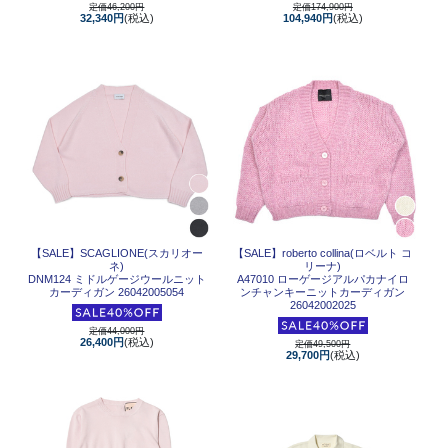
定価46,200円
定価174,900円
32,340円
(税込)
104,940円
(税込)
【SALE】
SCAGLIONE(スカリオー
【SALE】
roberto collina(ロベルト コ
ネ)
リーナ)
DNM124 ミドルゲージウールニット
A47010 ローゲージアルパカナイロ
カーディガン 26042005054
ンチャンキーニットカーディガン
26042002025
定価44,000円
26,400円
(税込)
定価49,500円
29,700円
(税込)