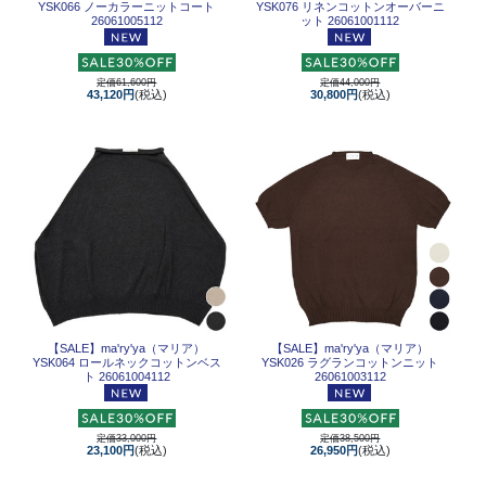
YSK066 ノーカラーニットコート
YSK076 リネンコットンオーバーニ
26061005112
ット 26061001112
定価61,600円
定価44,000円
43,120円
(税込)
30,800円
(税込)
【SALE】
ma'ry'ya（マリア）
【SALE】
ma'ry'ya（マリア）
YSK064 ロールネックコットンベス
YSK026 ラグランコットンニット
ト 26061004112
26061003112
定価33,000円
定価38,500円
23,100円
(税込)
26,950円
(税込)