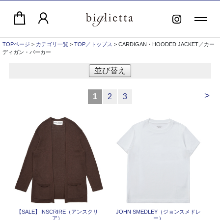
TOPページ
>
カテゴリ一覧
>
TOP／トップス
> CARDIGAN・HOODED JACKET／カー
ディガン・パーカー
並び替え
>
1
2
3
【SALE】
INSCRIRE（アンスクリ
JOHN SMEDLEY（ジョンスメドレ
ア）
ー）