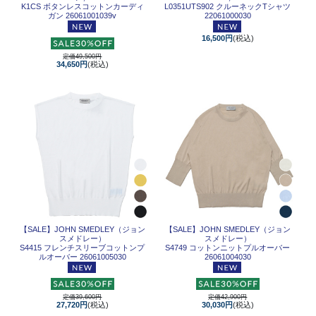
K1CS ボタンレスコットンカーディ
L0351UTS902 クルーネックTシャツ
ガン 26061001039v
22061000030
16,500円
(税込)
定価49,500円
34,650円
(税込)
【SALE】
JOHN SMEDLEY（ジョン
【SALE】
JOHN SMEDLEY（ジョン
スメドレー）
スメドレー）
S4415 フレンチスリーブコットンプ
S4749 コットンニットプルオーバー
ルオーバー 26061005030
26061004030
定価39,600円
定価42,900円
27,720円
(税込)
30,030円
(税込)