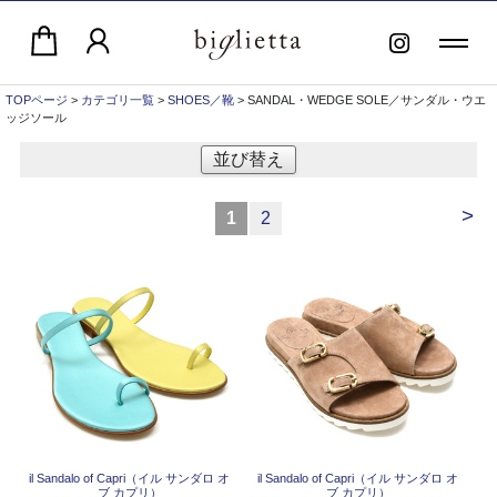
TOPページ
>
カテゴリ一覧
>
SHOES／靴
> SANDAL・WEDGE SOLE／サンダル・ウエ
ッジソール
並び替え
>
1
2
il Sandalo of Capri（イル サンダロ オ
il Sandalo of Capri（イル サンダロ オ
ブ カプリ）
ブ カプリ）