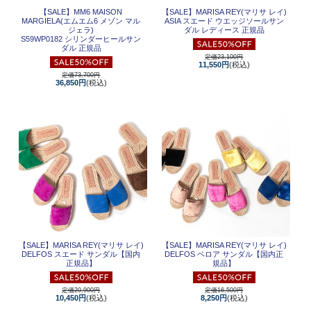
【SALE】
MM6 MAISON
【SALE】
MARISA REY(マリサ レイ)
MARGIELA(エムエム6 メゾン マル
ASIA スエード ウエッジソールサン
ジェラ)
ダル レディース 正規品
S59WP0182 シリンダーヒールサン
ダル 正規品
定価23,100円
11,550円
(税込)
定価73,700円
36,850円
(税込)
【SALE】
MARISA REY(マリサ レイ)
【SALE】
MARISA REY(マリサ レイ)
DELFOS スエード サンダル【国内
DELFOS ベロア サンダル【国内正
正規品】
規品】
定価20,900円
定価16,500円
10,450円
(税込)
8,250円
(税込)