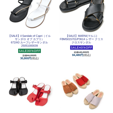
【SALE】
il Sandalo of Capri（イル
【SALE】
MARNI(マルニ)
サンダロ オブ カプリ）
FBMS015701/P3614 レザー クリス
672/A3 カーフレザーサンダル
クロスサンダル
25051000039
定価140,800円
84,480円
(税込)
定価44,000円
30,800円
(税込)