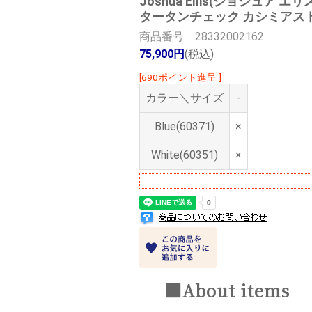
Joshua Ellis(ジョシュア エリ
タータンチェック カシミアストール Mo
商品番号 28332002162
75,900円
(税込)
[690ポイント進呈 ]
カラー＼サイズ
-
Blue(60371)
×
White(60351)
×
■About items