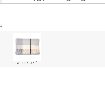
n
White(60351)