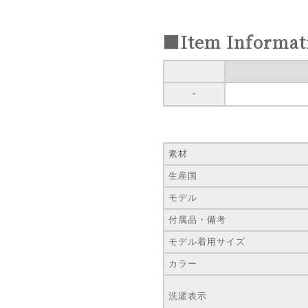
■Item Informat
-
素材
生産国
モデル
付属品・備考
モデル着用サイズ
カラー
洗濯表示