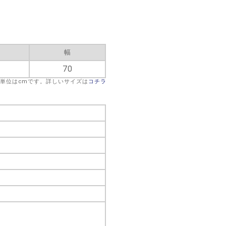
幅
70
※単位はcmです。詳しいサイズは
コチラ