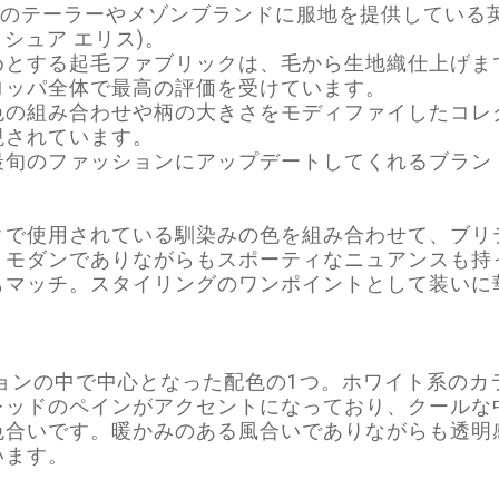
くのテーラーやメゾンブランドに服地を提供している
(ジョシュア エリス)。
めとする起毛ファブリックは、毛から生地織仕上げま
ロッパ全体で最高の評価を受けています。
色の組み合わせや柄の大きさをモディファイしたコレ
現されています。
最旬のファッションにアップデートしてくれるブラン
クで使用されている馴染みの色を組み合わせて、ブリ
。モダンでありながらもスポーティなニュアンスも持
もマッチ。スタイリングのワンポイントとして装いに
ションの中で中心となった配色の1つ。ホワイト系の
レッドのペインがアクセントになっており、クールな
色合いです。暖かみのある風合いでありながらも透明
います。