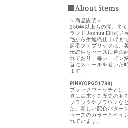
■About items
＜商品説明＞
250年以上もの間、多
ランドJoshua Ellis
毛から生地織仕上げま
起毛ファブリックは、
伝統柄をべースに色の
れており、毎シーズン
首にストールを巻いた
ます。
PINK(CPG51789)
ブラックウォッチとは、
隊に由来する歴史のあ
ブラックやブラウンな
た、新しい配色パター
ベースのカラーとペイ
れています。