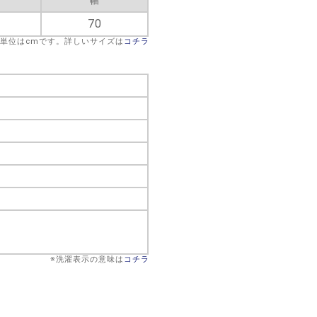
幅
70
※単位はcmです。詳しいサイズは
コチラ
※洗濯表示の意味は
コチラ