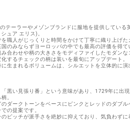
くのテーラーやメゾンブランドに服地を提供している
(ジョシュア エリス)。
でを職人がじっくりと時間をかけて丁寧に織り上げた
英国のみならずヨーロッパの中でも最高の評価を得て
組み合わせや柄の大きさをモディファイしたモダンな
変化するチェックの柄は装いを最旬にアップデート。
時に生まれるボリュームは、シルエットを立体的に演
「黒い見張り番」という意味があり、1729年に出
る柄。
どのダークトーンをベースにピンクとレッドのダブル
ンでの提案です。
ンのピッチが派手さを絶妙に抑えており、気負わずに