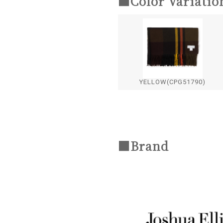
■Color Variatio
YELLOW(CPG51790)
■Brand