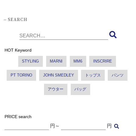
-
SEARCH
HOT Keyword
STYLING
MARNI
MM6
INSCRIRE
PT TORINO
JOHN SMEDLEY
トップス
パンツ
アウター
バッグ
PRICE search
円～
円