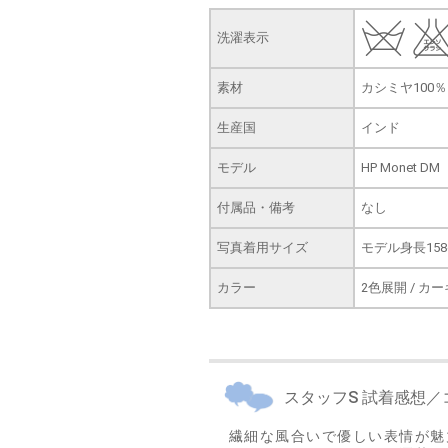
洗濯表示
素材
カシミヤ100％
生産国
インド
モデル
HP Monet DM
付属品・備考
なし
写真着用サイズ
モデル身長158
カラー
2色展開 / 
スタッフS 試着感想／
繊細な風合いで優しい表情が魅力の