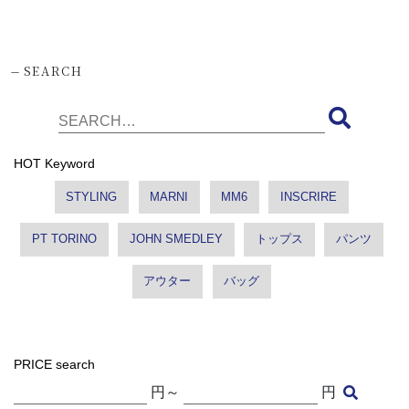
-
SEARCH
HOT Keyword
STYLING
MARNI
MM6
INSCRIRE
PT TORINO
JOHN SMEDLEY
トップス
パンツ
アウター
バッグ
PRICE search
円～
円