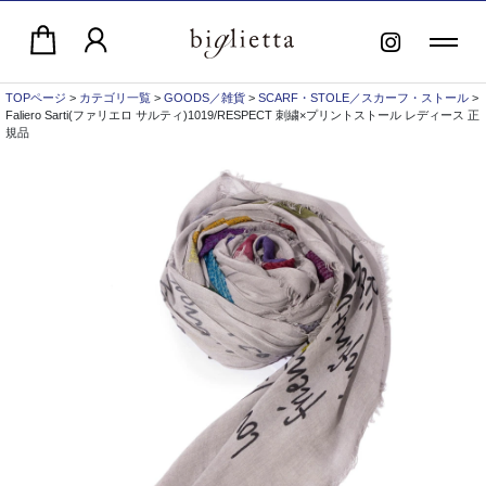
TOPページ
>
カテゴリ一覧
>
GOODS／雑貨
>
SCARF・STOLE／スカーフ・ストール
>
Faliero Sarti(ファリエロ サルティ)1019/RESPECT 刺繍×プリントストール レディース 正
規品