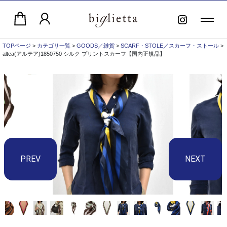
TOPページ
>
カテゴリ一覧
>
GOODS／雑貨
>
SCARF・STOLE／スカーフ・ストール
>
altea(アルテア)1850750 シルク プリントスカーフ【国内正規品】