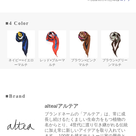
■4 Color
ネイビー×イエロ
レッド×ブルーマ
ブラウン×ピンク
ブラウン×グリー
ーマルチ
ルチ
マルチ
ンマルチ
■Brand
altea/アルテア
ブランドネームの「アルテア」は、常に成
長し続けるたくましい生命力をもつ植物の
名からとり、4世代に渡り引き継がれる伝統
に加え常に新しいアイデアを取り入れてい
ます。 100年を越すサルトーリ家の歴史と