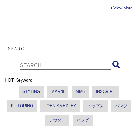
View More
-
SEARCH
HOT Keyword
STYLING
MARNI
MM6
INSCRIRE
PT TORINO
JOHN SMEDLEY
トップス
パンツ
アウター
バッグ