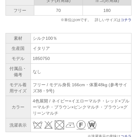
タテ(対角線)
ヨコ(対角線)
フリー
70
180
※単位はcmです。 詳しいサイズは
コチラ
素材
シルク100％
生産国
イタリア
モデル
1850750
付属品・
なし
備考
モデル着
フリー / モデル身長 166cm・体重48kg (参考サイ
用サイズ
ズ38・9号)
4色展開 / ネイビー×イエローマルチ・レッド×ブル
カラー
ーマルチ・ブラウン×ピンクマルチ・ブラウン×グ
リーンマルチ
洗濯表示
※洗濯表示の意味は
コチラ