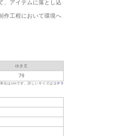
て、アイテムに落とし込
制作工程において環境へ
ゆき丈
79
※単位はcmです。詳しいサイズは
コチラ