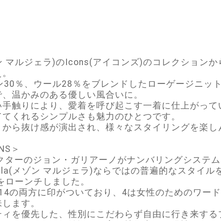
la(メゾン マルジェラ)のIcons(アイコンズ)のコレクシ
え。
ン30％、ウール28％をブレンドしたローゲージニッ
で、温かみのある優しい風合いに。
い手触りにより、愛着を呼び起こす一着に仕上がって
ててくれるシンプルさも魅力のひとつです。
トから抜け感が演出され、様々なスタイリングを楽し
ONS＞
クターのジョン・ガリアーノがナンバリングシステムを
rgiela(メゾン マルジェラ)ならではの普遍的なスタ
)」をローンチしました。
14の両方に印がついており、4は女性のためのワード
味します。
ティを優先した、性別にこだわらず自由に行き来する