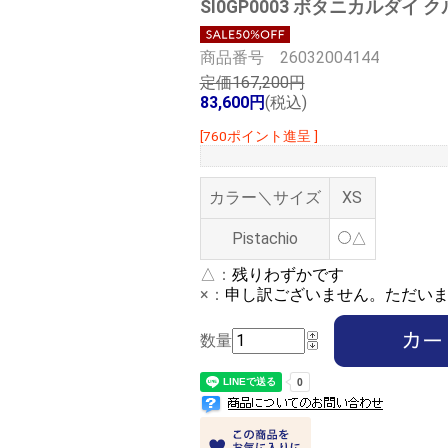
SI0GP0003 ボタニカルダイ
商品番号 26032004144
定価167,200円
83,600円
(税込)
[760ポイント進呈 ]
カラー＼サイズ
XS
Pistachio
△
△：
残りわずかです
×：
申し訳ございません。ただい
数量