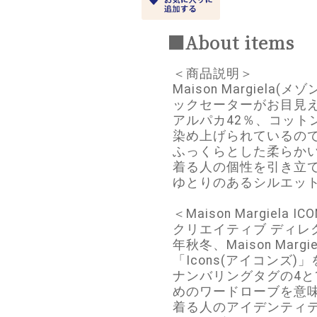
■About items
＜商品説明＞
Maison Margie
ックセーターがお目見
アルパカ42％、コット
染め上げられているの
ふっくらとした柔らか
着る人の個性を引き立
ゆとりのあるシルエッ
＜Maison Margiela IC
クリエイティブ ディレ
年秋冬、Maison Ma
「Icons(アイコンズ
ナンバリングタグの4と
めのワードローブを意
着る人のアイデンティ