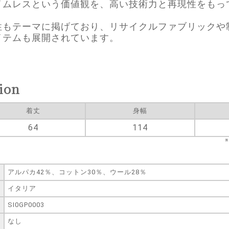
イムレスという価値観を、高い技術力と再現性をもっ
性もテーマに掲げており、リサイクルファブリックや
イテムも展開されています。
ion
着丈
身幅
64
114
アルパカ42％、コットン30％、ウール28％
イタリア
SI0GP0003
なし