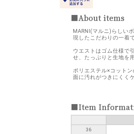
■About items
MARNI(マルニ)ら
現したこだわりの一着
ウエストはゴム仕様で
せ、たっぷりと生地を
ポリエステル×コット
面に汚れがつきにくく
■Item Informat
36