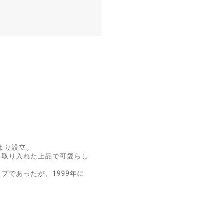
より設立。
を取り入れた上品で可愛らし
プであったが、1999年に
。