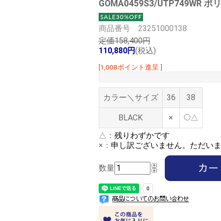
GOMA0459S3/UTP749WR
商品番号 23251000138
定価158,400円
110,880円
(税込)
[1,008ポイント進呈 ]
カラー＼サイズ
36
38
BLACK
×
△
△：
残りわずかです
×：
申し訳ございません。ただい
数量