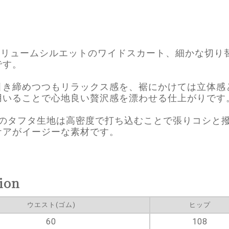
しいボリュームシルエットのワイドスカート、細かな切
です。
引き締めつつもリラックス感を、裾にかけては立体感
用いることで心地良い贅沢感を漂わせる仕上がりです
ンのタフタ生地は高密度で打ち込むことで張りコシと
ケアがイージーな素材です。
ion
ウエスト(ゴム)
ヒップ
60
108