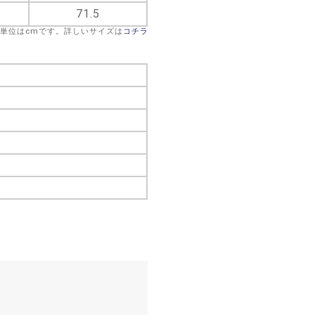
71.5
※単位はcmです。詳しいサイズは
コチラ