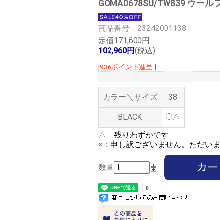
GOMA0678SU/TW839 ウール
商品番号 23242001138
定価171,600円
102,960円
(税込)
[936ポイント進呈 ]
カラー＼サイズ
38
BLACK
△
△：
残りわずかです
×：
申し訳ございません。ただい
数量