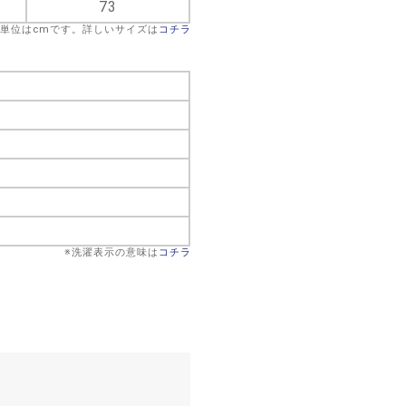
73
※単位はcmです。詳しいサイズは
コチラ
※洗濯表示の意味は
コチラ