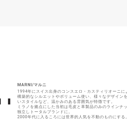
MARNI/マルニ
1994年にスイス出身のコンスエロ・カスティリオーニに
構築的なシルエットやボリューム使い、様々なデザイン
いスタイルなど、温かみのある雰囲気が特徴です。
ミラノを拠点にした当初は毛皮と革製品のみのラインナッ
独立しトータルブランドに。
2000年代に入るころには世界的人気を不動のものにする