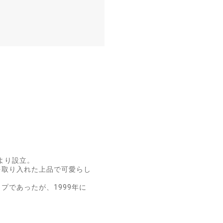
より設立。
を取り入れた上品で可愛らし
プであったが、1999年に
。