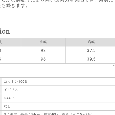
後も続きます。
ion
丈
身幅
肩幅
4
92
37.5
6
96
39.5
コットン100％
イギリス
S4485
なし
S / モデル身長 154cm・体重40kg (参考サイズ5～7号)