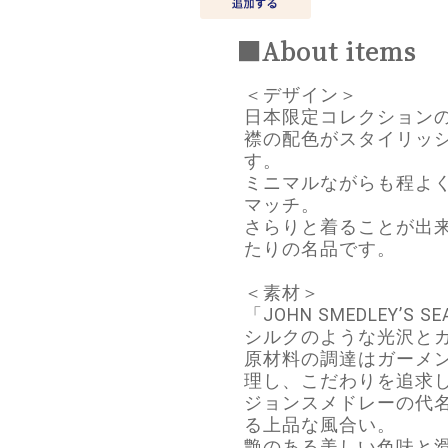
■About items
＜デザイン＞
日本限定コレクション
襟の配色がスタイリッ
す。
ミニマルながらも程よ
マッチ。
さらりと着ることが出
たりの名品です。
＜素材＞
「JOHN SMEDLEY’S
シルクのような光沢と
原材料の調達はガーメ
理し、こだわりを追求
ジョンスメドレーの代
る上品な風合い。
艶のある美しい色味と