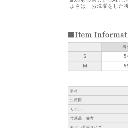
よさは、お洗濯をした
■Item Informat
着
S
5
M
5
素材
生産国
モデル
付属品・備考
モデル着用サイズ