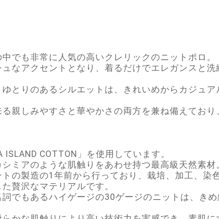
の中でも非常に人気の高いクレリックのニットポロ。
シュなアクセントとなり、着るだけでエレガンスと洗
くゆとりのあるシルエットは、きれいめからカジュア
来る親しみやすさと華やかさの両方を兼ね備えており
 SEA ISLAND COTTON」を使用しています。
カシミアのような肌触りをあわせ持つ最高級天然素材
ントの製造の1年前から行っており、栽培、加工、染
した贅沢なマテリアルです。
名詞でもあるハイゲージの30ゲージのニットは、き
滑らかな肌触りにより高い技術力を実感でき、素肌に