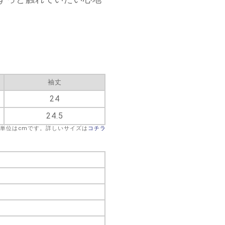
袖丈
24
24.5
※単位はcmです。詳しいサイズは
コチラ