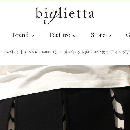
Brand
Feature
Store
G
T（ニールバレット）
> NeiL BarreTT(ニールバレット)NG037C カッ