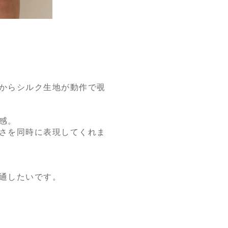
。
からシルク生地が動作で覗
感。
さを同時に表現してくれま
通したいです。