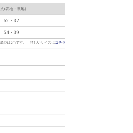
丈(表地・裏地)
52・37
54・39
※単位はcmです。 詳しいサイズは
コチラ