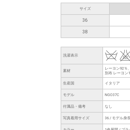
サイズ
36
38
洗濯表示
レーヨン92％
素材
別布 レーヨン
生産国
イタリア
モデル
NGO37C
付属品・備考
なし
写真着用サイズ
36 / モデル身長
カラー
1色展開 / ブ