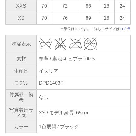
XXS
70
72
86
16
24
XS
70
76
89
16
24
※単位はcmです。 詳しいサイズは
コチラ
洗濯表示
素材
羊革 / 裏地 キュプラ100％
生産国
イタリア
モデル
DPD1403P
付属品・備
なし
考
写真着用サ
XS / モデル身長165cm
イズ
カラー
1色展開 / ブラック