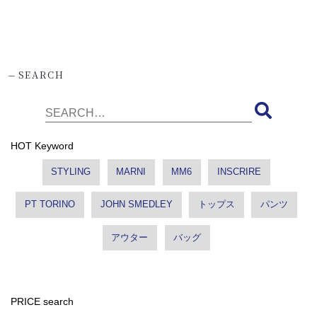
-
SEARCH
HOT Keyword
STYLING
MARNI
MM6
INSCRIRE
PT TORINO
JOHN SMEDLEY
トップス
パンツ
アウター
バッグ
PRICE search