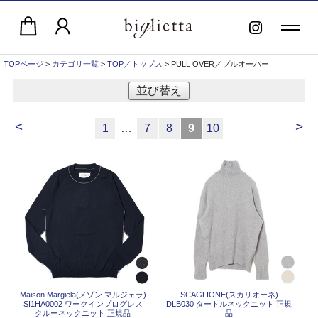
TOPページ
>
カテゴリ一覧
>
TOP／トップス
> PULL OVER／プルオーバー
並び替え
<
>
1
…
7
8
9
10
Maison Margiela(メゾン マルジェラ)
SCAGLIONE(スカリオーネ)
SI1HA0002 ワークインプログレス
DLB030 タートルネックニット 正規
クルーネックニット 正規品
品