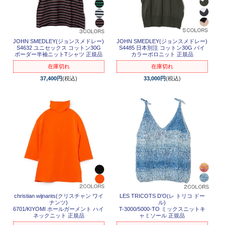
JOHN SMEDLEY(ジョンスメドレー)
JOHN SMEDLEY(ジョンスメドレー)
S4632 ユニセックス コットン30G
S4485 日本別注 コットン30G バイ
ボーダー半袖ニットTシャツ 正規品
カラーポロニット 正規品
在庫切れ
在庫切れ
37,400円
(税込)
33,000円
(税込)
christian wijnants(クリスチャン ワイ
LES TRICOTS D'O(レ トリコ ドー
ナンツ)
ル)
6701/KIYOMI ホールガーメント ハイ
T-3000/5000-TO ミックスニットキ
ネックニット 正規品
ャミソール 正規品