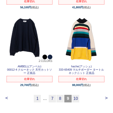
在庫切れ
在庫切れ
56,100円
(税込)
41,800円
(税込)
AMBELL(アンベル)
hache(アッシュ)
00012-4 クルーネック 天竺カットソ
333-65409 マルチボーダー タートル
ー 正規品
ネックニット 正規品
在庫切れ
在庫切れ
29,700円
(税込)
88,000円
(税込)
<
>
1
…
7
8
9
10