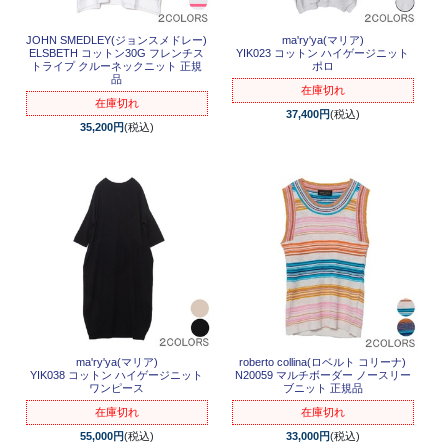
JOHN SMEDLEY(ジョンスメドレー)
ma'ry'ya(マリア)
ELSBETH コットン30G フレンチス
YIK023 コットン ハイゲージニット
トライプ クルーネックニット 正規
ポロ
品
在庫切れ
在庫切れ
37,400円
(税込)
35,200円
(税込)
ma'ry'ya(マリア)
roberto collina(ロベルト コリーナ)
YIK038 コットン ハイゲージニット
N20059 マルチボーダー ノースリー
ワンピース
ブニット 正規品
在庫切れ
在庫切れ
55,000円
(税込)
33,000円
(税込)