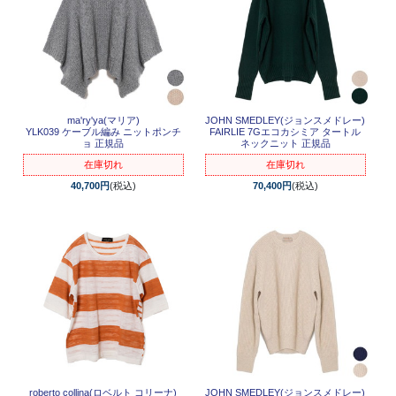
ma'ry'ya(マリア)
JOHN SMEDLEY(ジョンスメドレー)
YLK039 ケーブル編み ニットポンチ
FAIRLIE 7Gエコカシミア タートル
ョ 正規品
ネックニット 正規品
在庫切れ
在庫切れ
40,700円
(税込)
70,400円
(税込)
roberto collina(ロベルト コリーナ)
JOHN SMEDLEY(ジョンスメドレー)