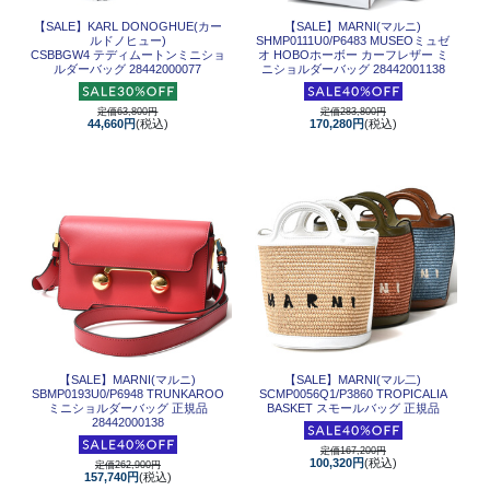
【SALE】
KARL DONOGHUE(カー
【SALE】
MARNI(マルニ)
ルドノヒュー)
SHMP0111U0/P6483 MUSEOミュゼ
CSBBGW4 テディムートンミニショ
オ HOBOホーボー カーフレザー ミ
ルダーバッグ 28442000077
ニショルダーバッグ 28442001138
定価63,800円
定価283,800円
44,660円
(税込)
170,280円
(税込)
【SALE】
MARNI(マルニ)
【SALE】
MARNI(マル二)
SBMP0193U0/P6948 TRUNKAROO
SCMP0056Q1/P3860 TROPICALIA
ミニショルダーバッグ 正規品
BASKET スモールバッグ 正規品
28442000138
定価167,200円
100,320円
(税込)
定価262,900円
157,740円
(税込)