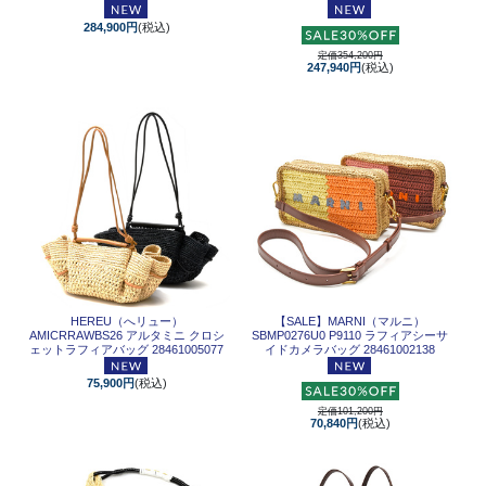
284,900円
(税込)
定価354,200円
247,940円
(税込)
HEREU（へリュー）
【SALE】
MARNI（マルニ）
AMICRRAWBS26 アルタミニ クロシ
SBMP0276U0 P9110 ラフィアシーサ
ェットラフィアバッグ 28461005077
イドカメラバッグ 28461002138
75,900円
(税込)
定価101,200円
70,840円
(税込)