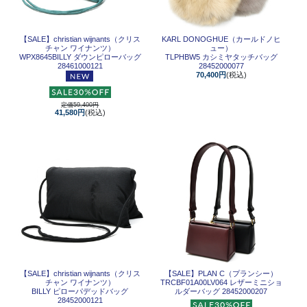
【SALE】
christian wijnants（クリス
KARL DONOGHUE（カールドノヒ
チャン ワイナンツ）
ュー）
WPX8645BILLY ダウンピローバッグ
TLPHBW5 カシミヤタッチバッグ
28461000121
28452000077
70,400円
(税込)
定価59,400円
41,580円
(税込)
【SALE】
christian wijnants（クリス
【SALE】
PLAN C（プランシー）
チャン ワイナンツ）
TRCBF01A00LV064 レザーミニショ
BILLY ピローパデッドバッグ
ルダーバッグ 28452000207
28452000121