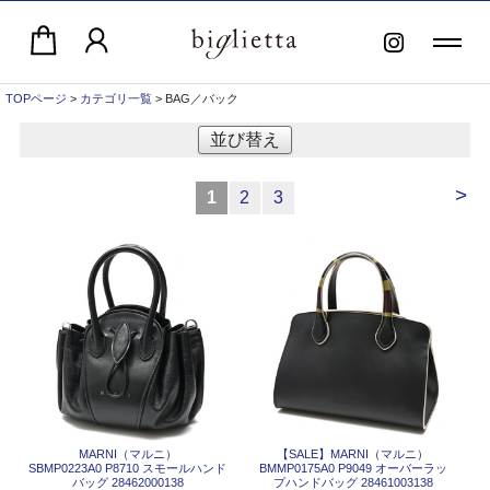
TOPページ
>
カテゴリ一覧
> BAG／バック
並び替え
>
1
2
3
MARNI（マルニ）
【SALE】
MARNI（マルニ）
SBMP0223A0 P8710 スモールハンド
BMMP0175A0 P9049 オーバーラッ
バッグ 28462000138
プハンドバッグ 28461003138