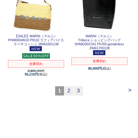
【SALE】
MARNI（マルニ）
MARNI（マルニ）
PHM00046U0 P9110 ラフィアバイカ
Tribeca ショッピングバッグ
ラーサコッシュ 28461001138
SHMQ0037A1 P5769 genderless
28461700138
在庫切れ
在庫切れ
86,900円
(税込)
定価80,300円
56,210円
(税込)
>
1
2
3
-
ITEM