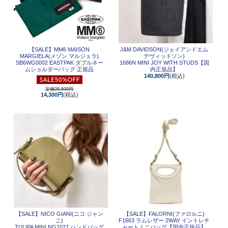
【SALE】
MM6 MAISON
J&M DAVIDSON(ジェイアンドエム
MARGIELA(メゾン マルジェラ)
デヴィッドソン)
SB6WG0002 EASTPAK ダブルネー
1686N MINI JOY WITH STUDS【国
ムショルダーバッグ 正規品
内正規品】
140,800円
(税込)
定価28,600円
14,300円
(税込)
【SALE】
NICO GIANI(ニコ ジャン
【SALE】
FALORNI(ファロルニ)
ニ)
F1663 ラムレザー 2WAY イントレチ
TULIPA MINI NG1027 ハンドバッグ
ャートミニバッグ【国内正規品】