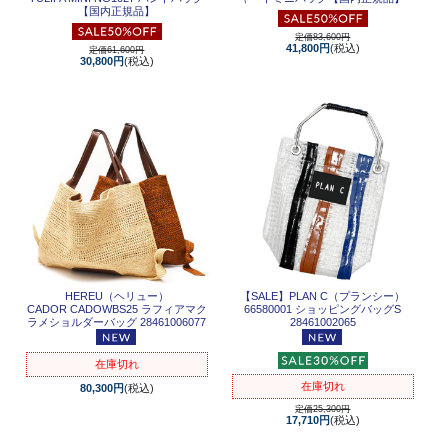
【国内正規品】
定価83,600円
41,800円
(税込)
定価61,600円
30,800円
(税込)
HEREU（ヘリュー）
【SALE】
PLAN C（プランシー）
CADOR CADOWBS25 ラフィアマク
66580001 ショッピングバッグS
ラメショルダーバッグ 28461006077
28461002065
在庫切れ
在庫切れ
80,300円
(税込)
定価25,300円
17,710円
(税込)