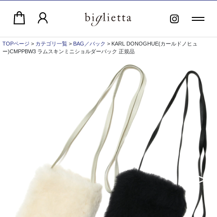
TOPページ
>
カテゴリ一覧
>
BAG／バック
> KARL DONOGHUE(カールドノヒュ
ー)CMPPBW3 ラムスキンミニショルダーバック 正規品