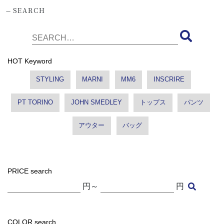
-
SEARCH
HOT Keyword
STYLING
MARNI
MM6
INSCRIRE
PT TORINO
JOHN SMEDLEY
トップス
パンツ
アウター
バッグ
PRICE search
円～
円
COLOR search