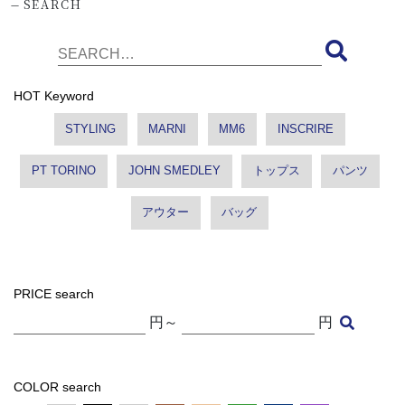
-
SEARCH
HOT Keyword
STYLING
MARNI
MM6
INSCRIRE
PT TORINO
JOHN SMEDLEY
トップス
パンツ
アウター
バッグ
PRICE search
円～
円
COLOR search