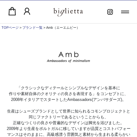
TOPページ
>
ブランド一覧
> Amb（エーエムビー）
「クラシックなディテールとシンプルなデザインを基本に
作りや素材自体のクオリティの良さを表現する」をコンセプトに、
2008年イタリアでスタートしたAmbassadors(アンバサダーズ)。
生産はシューズブランドとして世界に知られるコモンプロジェクトと
同じファクトリーであるということからも、
正確なつくりの良さや普遍的なデザインは脚光を浴びました。
2009年より生産をポルトガルに移していますが品質とコストパフォー
マンスはそのままに、高級感漂う雰囲気と素材から生まれる柔らかい