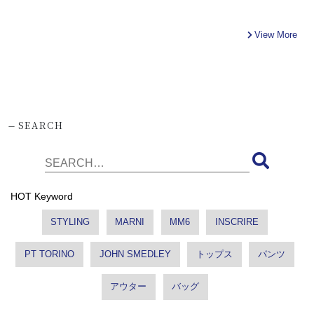
View More
-
SEARCH
HOT Keyword
STYLING
MARNI
MM6
INSCRIRE
PT TORINO
JOHN SMEDLEY
トップス
パンツ
アウター
バッグ