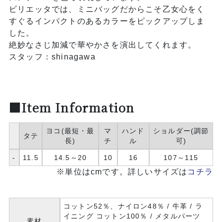
ビリエッタでは、ミニバッグだからこそ乙女心をく
すぐるインパクトのあるカラーをピックアップしま
した。
絶妙なさじ加減で華やかさを演出してくれます。
スタッフ：shinagawa
■Item Information
ヨコ(最短・最
マ
ハンド
ショルダー(調節
タテ
長)
チ
ル
可)
-
11.5
14.5～20
10
16
107～115
※単位はcmです。詳しいサイズは
コチラ
コットン52％、ナイロン48％ / 牛革 / ラ
イニング コットン100％ / メタルパーツ
素材