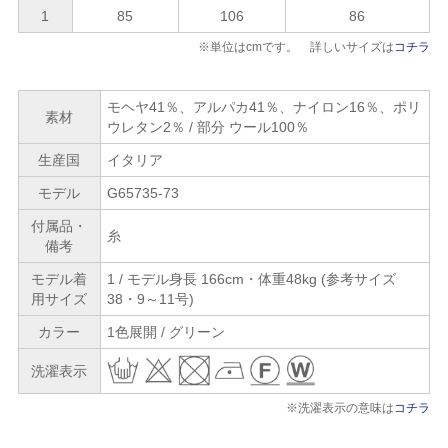
1
85
106
86
※単位はcmです。 詳しいサイズは
コチラ
モヘヤ41％、アルパカ41％、ナイロン16％、ポリ
素材
ウレタン2％ / 部分 ウール100％
生産国
イタリア
モデル
G65735-73
付属品・
糸
備考
モデル着
1 / モデル身長 166cm・体重48kg (参考サイズ
用サイズ
38・9～11号)
カラー
1色展開 / グリーン
洗濯表示
※洗濯表示の意味は
コチラ