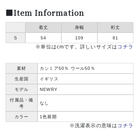
■Item Information
着丈
身幅
裄丈
S
54
109
81
※単位はcmです。詳しいサイズは
コチラ
素材
カシミア50％ ウール50％
生産国
イギリス
モデル
NEWRY
付属品・備
なし
考
カラー
1色展開
※洗濯表示の意味は
コチラ