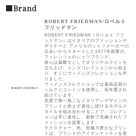
■Brand
ROBERT FRIEDMAN/ロベルト
フリッドマン
ROBERT FRIEDMAN（ロベルト フリ
ッドマン）はイタリアのファッションデ
ザイナーと アメリカのシャツメーカーの
出会いからスタートした1977年創業の
フィレンツェのシャツブランド。
彼らは裁断士としてオリジナルラインを
立ち上げ、メンズコレクションから始ま
り、すぐにウィメンズコレクションを作
りました。
ウィメンズコレクションでは最高品質の
シルクとコットンを使用し、長年愛され
続けています。
高度で唯一無二なイタリアンデザインの
プリントと絶えず進化し続けるモデルス
タイルを組み合わせることで、コレクシ
ョンは常に進化し、新鮮で洗練されたフ
ァッションを提案します。
テクスチャー、色、想像力豊かなプリン
トは、ブランドのアイデンティティを形