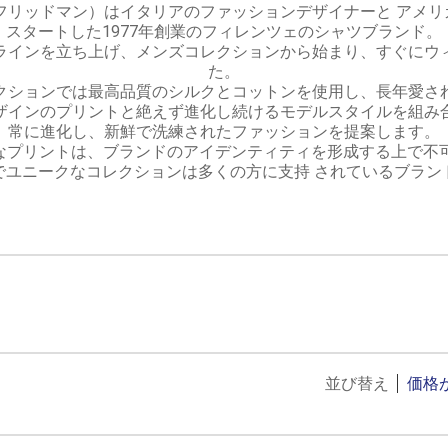
ロベルト フリッドマン）はイタリアのファッションデザイナーと ア
スタートした1977年創業のフィレンツェのシャツブランド。
ラインを立ち上げ、メンズコレクションから始まり、すぐにウ
た。
クションでは最高品質のシルクとコットンを使用し、長年愛さ
ザインのプリントと絶えず進化し続けるモデルスタイルを組み
常に進化し、新鮮で洗練されたファッションを提案します。
なプリントは、ブランドのアイデンティティを形成する上で不可
でユニークなコレクションは多くの方に支持 されているブラン
並び替え
価格