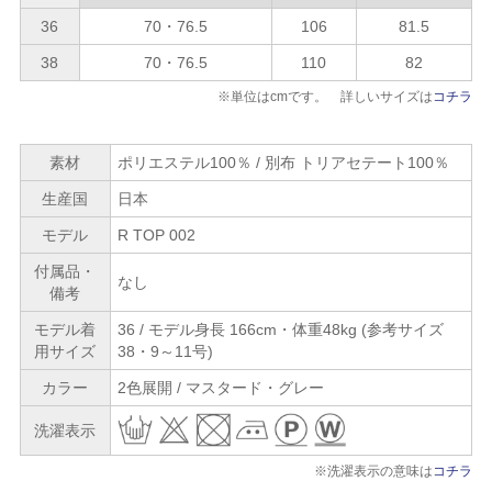
36
70・76.5
106
81.5
38
70・76.5
110
82
※単位はcmです。 詳しいサイズは
コチラ
素材
ポリエステル100％ / 別布 トリアセテート100％
生産国
日本
モデル
R TOP 002
付属品・
なし
備考
モデル着
36 / モデル身長 166cm・体重48kg (参考サイズ
用サイズ
38・9～11号)
カラー
2色展開 / マスタード・グレー
洗濯表示
※洗濯表示の意味は
コチラ