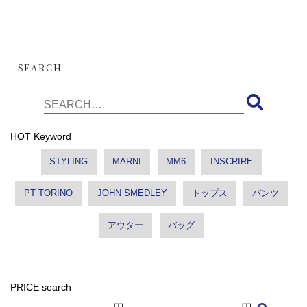
-
SEARCH
HOT Keyword
STYLING
MARNI
MM6
INSCRIRE
PT TORINO
JOHN SMEDLEY
トップス
パンツ
アウター
バッグ
PRICE search