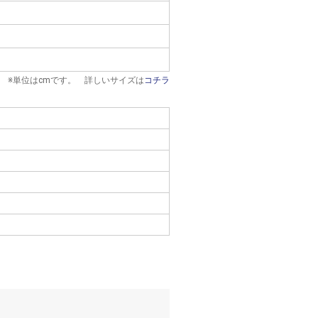
※単位はcmです。 詳しいサイズは
コチラ