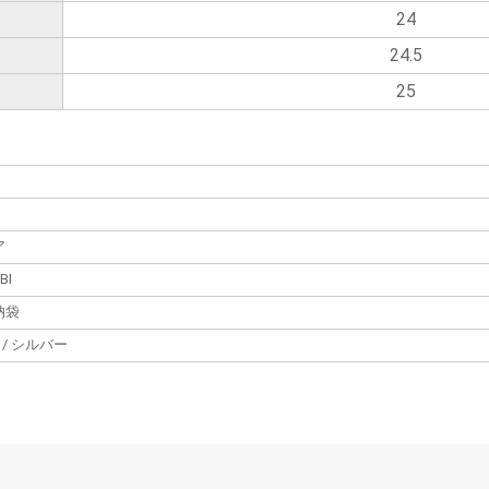
24
24.5
25
ア
BI
納袋
 / シルバー