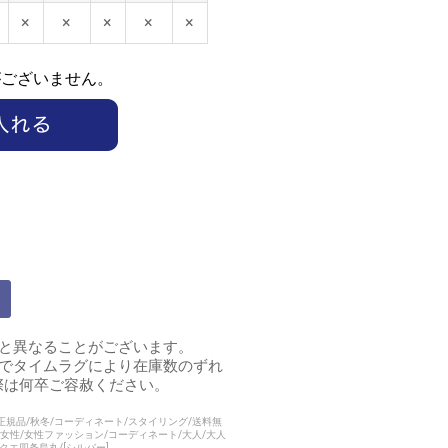
×
×
×
×
×
がございません。
と異なることがございます。
のでタイムラグにより在庫数のずれ
際は何卒ご容赦ください。
内正規品/秋冬/コーディネート/スタイリング/送料無
代女性/女性ファッション/コーディネート/大人/大人
ラクエ四条烏丸/[シルバー]