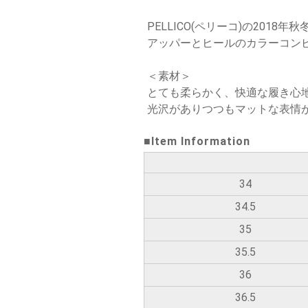
PELLICO(ペリーコ)の20
アッパーとヒールのカラーコン
＜素材＞
とても柔らかく、快適な履き心
光沢がありつつもマットな表情
■Item Information
34
34.5
35
35.5
36
36.5