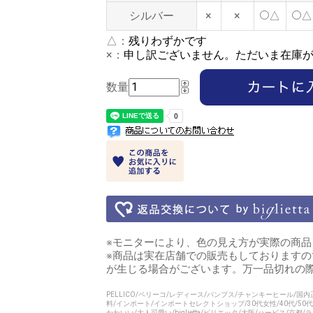
シルバー
×
×
△
△
△：
残りわずかです
×：
申し訳ございません。ただいま在庫
数量
※モニターにより、色の見え方が実際の商品
※商品は実在店舗での販売もしております
が生じる場合がございます。万一品切れの
PELLICO/ペリーコ/レディース/パンプス/チャンキーヒール/国
料/インポート/インポートセレクトショップ/30代女性/40代/50
かわいい/大人可愛い/biglietta/ビリエッタ/大阪/ハービス/京都/