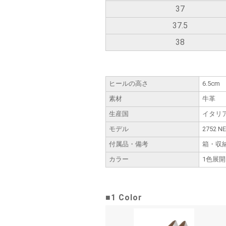
37
37.5
38
ヒールの高さ
6.5cm
素材
牛革
生産国
イタリ
モデル
2752 NE
付属品・備考
箱・収
カラー
1色展開
■1 Color