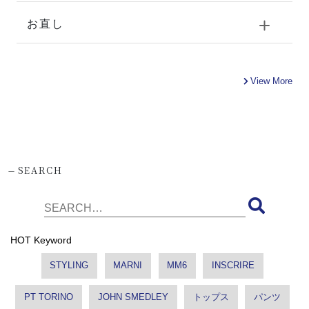
お直し
View More
-
SEARCH
HOT Keyword
STYLING
MARNI
MM6
INSCRIRE
PT TORINO
JOHN SMEDLEY
トップス
パンツ