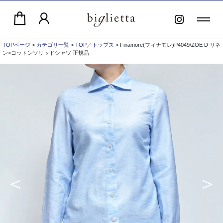
TOPページ
>
カテゴリ一覧
>
TOP／トップス
> Finamore(フィナモレ)P4049/ZOE D リネ
ン×コットンソリッドシャツ 正規品