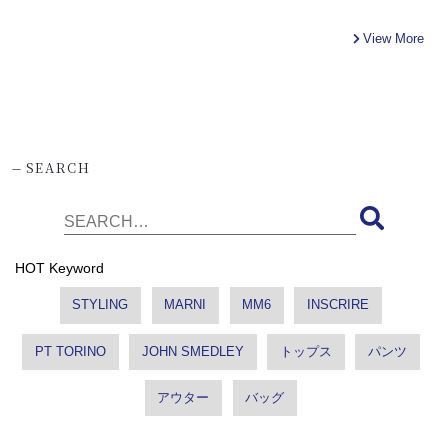
View More
-
SEARCH
HOT Keyword
STYLING
MARNI
MM6
INSCRIRE
PT TORINO
JOHN SMEDLEY
トップス
パンツ
アウター
バッグ