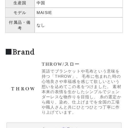
生産国
中国
モデル
MAISIE
付属品・備
なし
考
■Brand
THROW/スロー
英語でブランケットや毛布という意味を
持つ「THROW」。 毛布に包まれた時の
心地良さや幸福感を感じて欲しいという
想いを込めてこの名をつけました。 素材
本来の表情を生かしたシンプルでジェン
ダーレスな物作りを目指し、 糸の選定か
ら織り、染め、仕上げまでを全国の工場
や職人さんと共にひとつひとつ丁寧に作
り上げています。