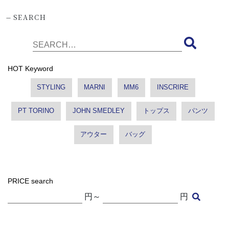
-
SEARCH
HOT Keyword
STYLING
MARNI
MM6
INSCRIRE
PT TORINO
JOHN SMEDLEY
トップス
パンツ
アウター
バッグ
PRICE search
円～
円