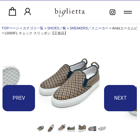
TOPページ
>
カテゴリ一覧
>
SHOES／靴
>
SNEAKERS／スニーカー
> Amb(エーエムビ
ー)2000FL チェック スリッポン【正規品】