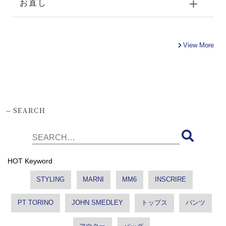
お直し
View More
-
SEARCH
HOT Keyword
STYLING
MARNI
MM6
INSCRIRE
PT TORINO
JOHN SMEDLEY
トップス
パンツ