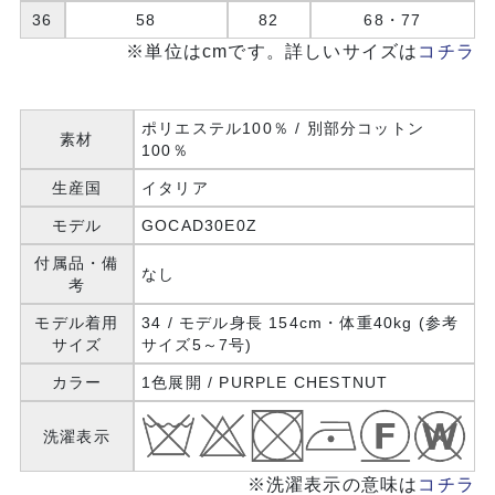
36
58
82
68・77
※単位はcmです。詳しいサイズは
コチラ
ポリエステル100％ / 別部分コットン
素材
100％
生産国
イタリア
モデル
GOCAD30E0Z
付属品・備
なし
考
モデル着用
34 / モデル身長 154cm・体重40kg (参考
サイズ
サイズ5～7号)
カラー
1色展開 / PURPLE CHESTNUT
洗濯表示
※洗濯表示の意味は
コチラ