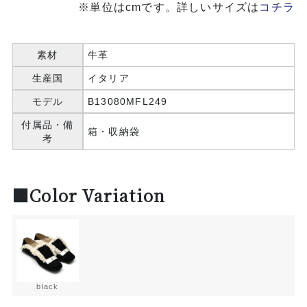
※単位はcmです。詳しいサイズは
コチラ
素材
牛革
生産国
イタリア
モデル
B13080MFL249
付属品・備
箱・収納袋
考
■Color Variation
black