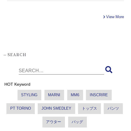
View More
-
SEARCH
HOT Keyword
STYLING
MARNI
MM6
INSCRIRE
PT TORINO
JOHN SMEDLEY
トップス
パンツ
アウター
バッグ