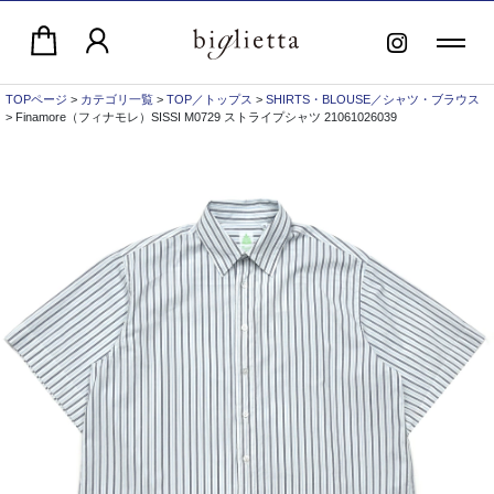
TOPページ
>
カテゴリ一覧
>
TOP／トップス
>
SHIRTS・BLOUSE／シャツ・ブラウス
> Finamore（フィナモレ）SISSI M0729 ストライプシャツ 21061026039