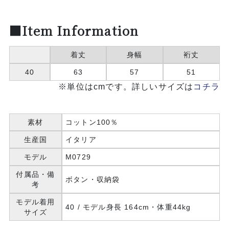
■Item Information
着丈
身幅
裄丈
40
63
57
51
※単位はcmです。詳しいサイズは
コチラ
素材
コットン100％
生産国
イタリア
モデル
M0729
付属品・備
ボタン・収納袋
考
モデル着用
40 / モデル身長 164cm・体重44kg
サイズ