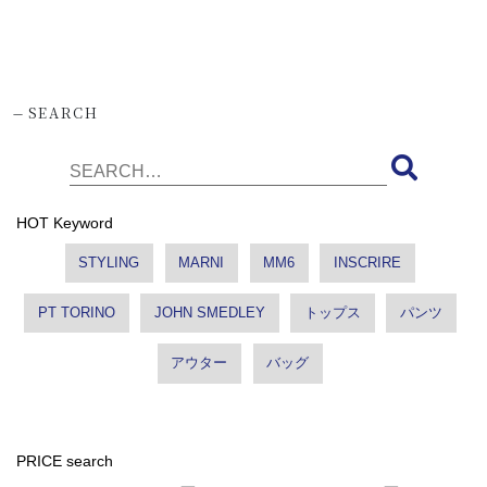
-
SEARCH
HOT Keyword
STYLING
MARNI
MM6
INSCRIRE
PT TORINO
JOHN SMEDLEY
トップス
パンツ
アウター
バッグ
PRICE search