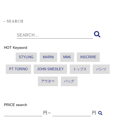
-
SEARCH
HOT Keyword
STYLING
MARNI
MM6
INSCRIRE
PT TORINO
JOHN SMEDLEY
トップス
パンツ
アウター
バッグ
PRICE search
円～
円