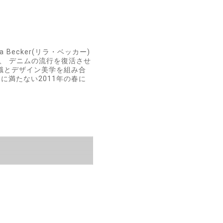
Becker(リラ・ベッカー)
され、 デニムの流行を復活させ
門知識とデザイン美学を組み合
に満たない2011年の春に