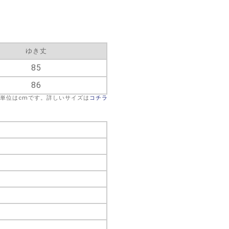
ゆき丈
85
86
※単位はcmです。詳しいサイズは
コチラ