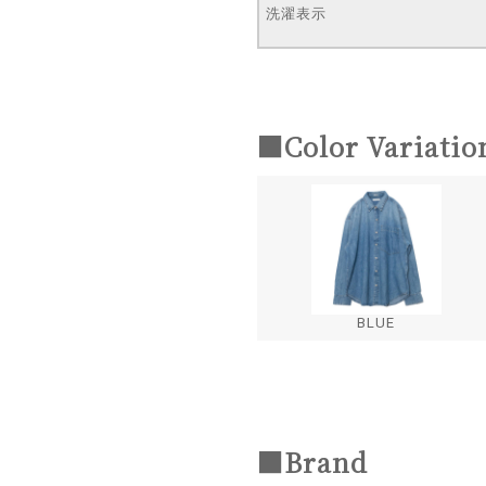
洗濯表示
■Color Variatio
BLUE
■Brand