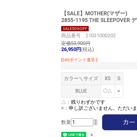
【SALE】
MOTHER(マザー)
2855-1195 THE SLEEPOV
商品番号 21031000202
定価53,900円
26,950円
(税込)
[245ポイント進呈 ]
カラー＼サイズ
XS
S
BLUE
△
×
△：
残りわずかです
×：
申し訳ございません。ただい
数量