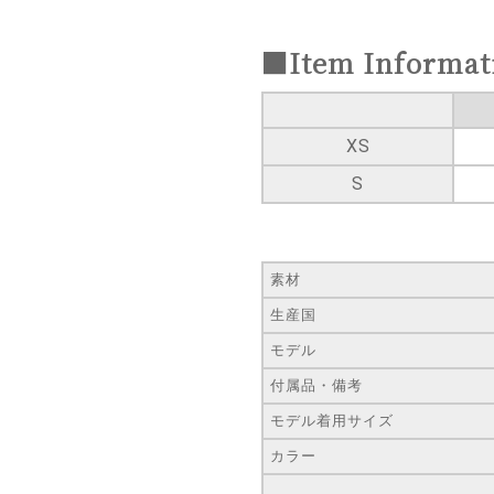
■Item Informat
XS
S
素材
生産国
モデル
付属品・備考
モデル着用サイズ
カラー