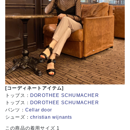
[コーディネートアイテム]
トップス：
DOROTHEE SCHUMACHER
トップス：
DOROTHEE SCHUMACHER
パンツ：
Cellar door
シューズ：
christian wijnants
この商品の着用サイズ 1