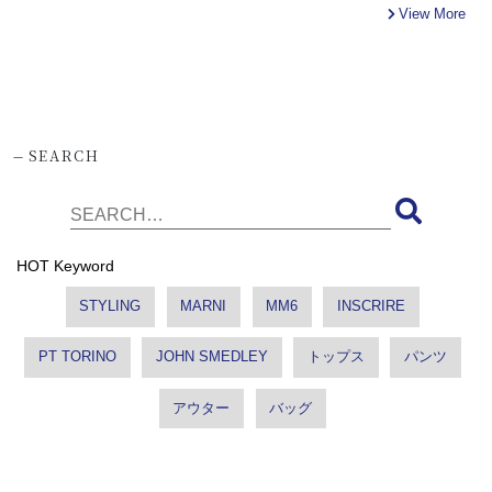
View More
-
SEARCH
HOT Keyword
STYLING
MARNI
MM6
INSCRIRE
PT TORINO
JOHN SMEDLEY
トップス
パンツ
アウター
バッグ