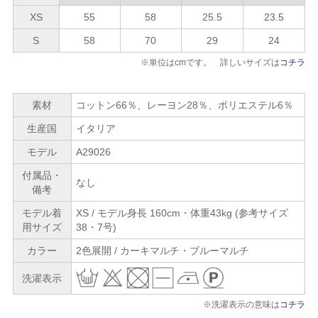
XS
55
58
25.5
23.5
S
58
70
29
24
※単位はcmです。 詳しいサイズは
コチラ
素材
コットン66％、レーヨン28％、ポリエステル6％
生産国
イタリア
モデル
A29026
付属品・
なし
備考
モデル着
XS / モデル身長 160cm・体重43kg (参考サイズ
用サイズ
38・7号)
カラー
2色展開 / カーキマルチ・ブルーマルチ
洗濯表示
※洗濯表示の意味は
コチラ