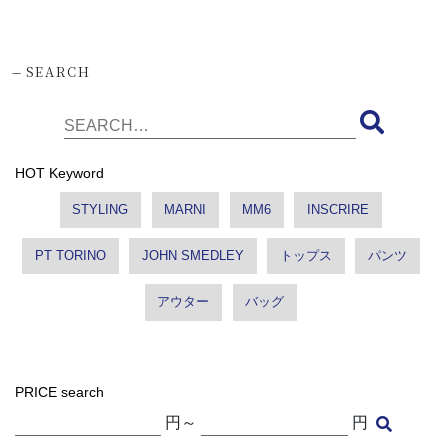
-
SEARCH
HOT Keyword
STYLING
MARNI
MM6
INSCRIRE
PT TORINO
JOHN SMEDLEY
トップス
パンツ
アウター
バッグ
PRICE search
円～
円