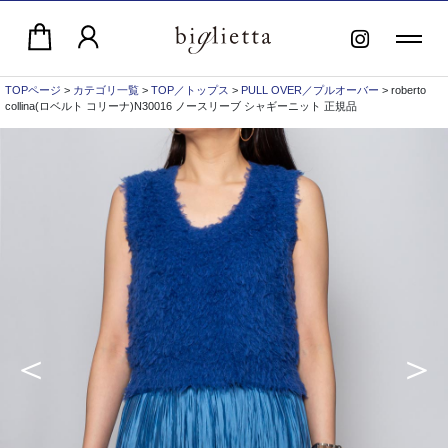
TOPページ
>
カテゴリ一覧
>
TOP／トップス
>
PULL OVER／プルオーバー
> roberto
collina(ロベルト コリーナ)N30016 ノースリーブ シャギーニット 正規品