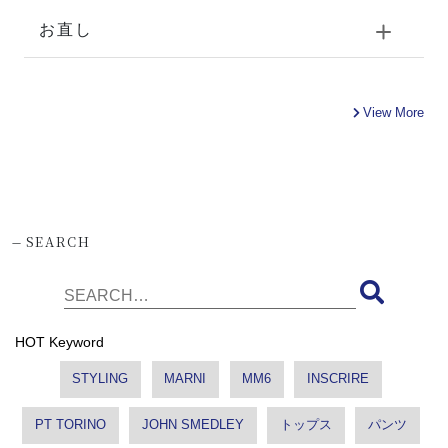
お直し
View More
-
SEARCH
HOT Keyword
STYLING
MARNI
MM6
INSCRIRE
PT TORINO
JOHN SMEDLEY
トップス
パンツ