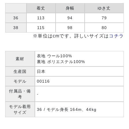
着丈
身幅
ゆき丈
36
113
94
79
38
115
98
80
※単位はcmです。詳しいサイズは
コチラ
表地 ウール100%
素材
裏地 ポリエステル100%
生産国
日本
モデル
00116
付属品・備
-
考
モデル着用
36 / モデル身長 164m、44kg
サイズ