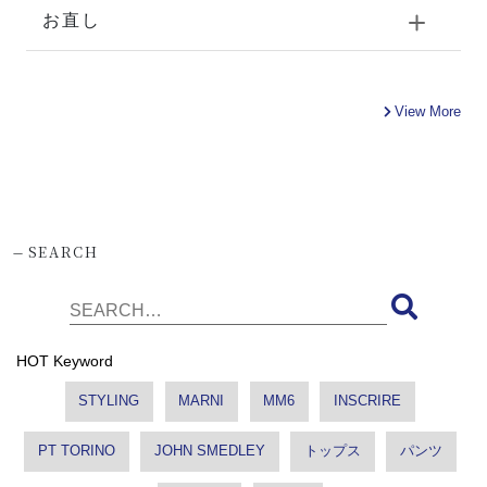
お直し
View More
-
SEARCH
HOT Keyword
STYLING
MARNI
MM6
INSCRIRE
PT TORINO
JOHN SMEDLEY
トップス
パンツ