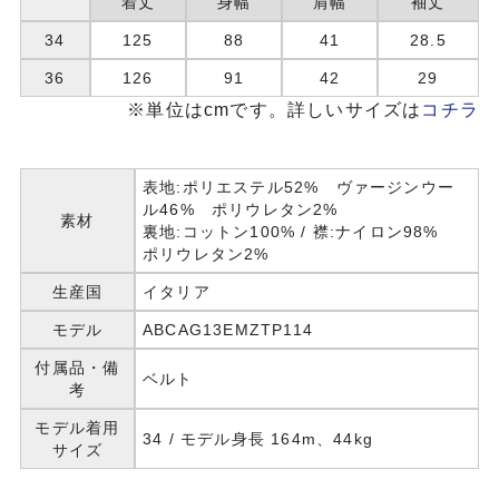
着丈
身幅
肩幅
袖丈
34
125
88
41
28.5
36
126
91
42
29
※単位はcmです。詳しいサイズは
コチラ
表地:ポリエステル52% ヴァージンウー
ル46% ポリウレタン2%
素材
裏地:コットン100% / 襟:ナイロン98%
ポリウレタン2%
生産国
イタリア
モデル
ABCAG13EMZTP114
付属品・備
ベルト
考
モデル着用
34 / モデル身長 164m、44kg
サイズ