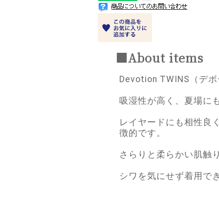
■About items
Devotion TWIN
吸湿性が高く、夏場に
レイヤードにも相性良
徴的です。
さらりと柔らかい肌触
シワを気にせず着用で