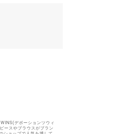
TWINS(デボーションツウィ
ンピースやブラウスがブラン
上のショップで人気を博して