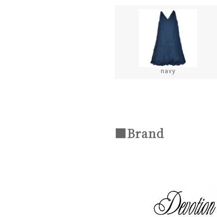
navy
■Brand