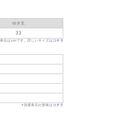
ゆき丈
33
※単位はcmです。詳しいサイズは
コチラ
※洗濯表示の意味は
コチラ