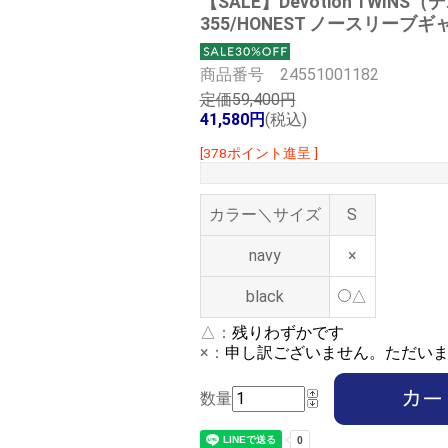
【SALE】
Devotion TWI
355/HONEST ノースリーブギャ
商品番号 24551001182
定価59,400円
41,580円
(税込)
[378ポイント進呈 ]
カラー＼サイズ
S
navy
×
black
△
△：
残りわずかです
×：
申し訳ございません。ただい
数量