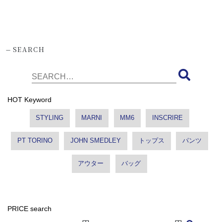
-
SEARCH
HOT Keyword
STYLING
MARNI
MM6
INSCRIRE
PT TORINO
JOHN SMEDLEY
トップス
パンツ
アウター
バッグ
PRICE search