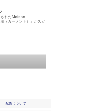
ラ
れたMaison
めの衣服（ガーメント）」がスピ
配送について