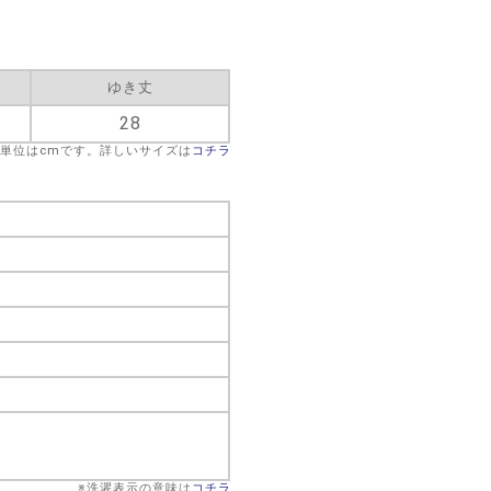
ゆき丈
28
※単位はcmです。詳しいサイズは
コチラ
※洗濯表示の意味は
コチラ