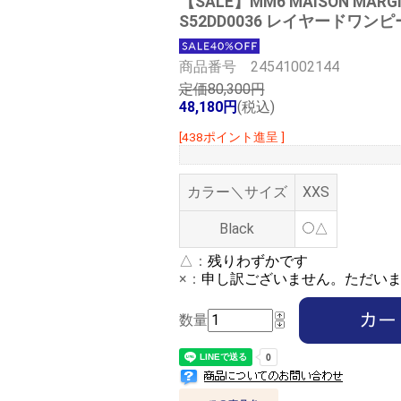
【SALE】
MM6 MAISON MA
S52DD0036 レイヤードワン
商品番号 24541002144
定価80,300円
48,180円
(税込)
[438ポイント進呈 ]
カラー＼サイズ
XXS
Black
△
△：
残りわずかです
×：
申し訳ございません。ただい
数量