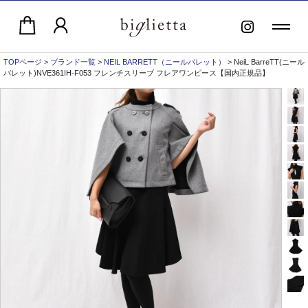
TOPページ
>
ブランド一覧
>
NEIL BARRETT（ニールバレット）
> NeiL BarreTT(ニール
バレット)NVE361IH-F053 フレンチスリーブ フレアワンピース【国内正規品】