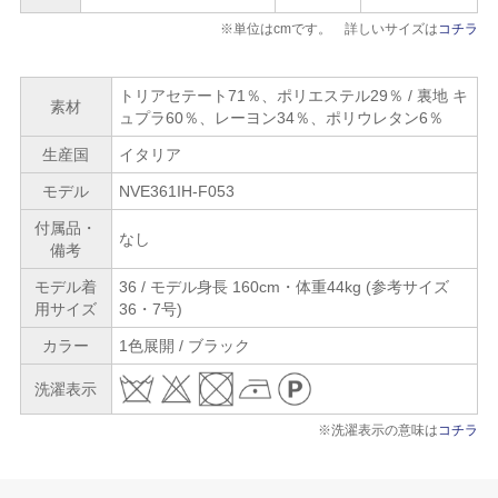
※単位はcmです。 詳しいサイズは
コチラ
トリアセテート71％、ポリエステル29％ / 裏地 キ
素材
ュプラ60％、レーヨン34％、ポリウレタン6％
生産国
イタリア
モデル
NVE361IH-F053
付属品・
なし
備考
モデル着
36 / モデル身長 160cm・体重44kg (参考サイズ
用サイズ
36・7号)
カラー
1色展開 / ブラック
洗濯表示
※洗濯表示の意味は
コチラ