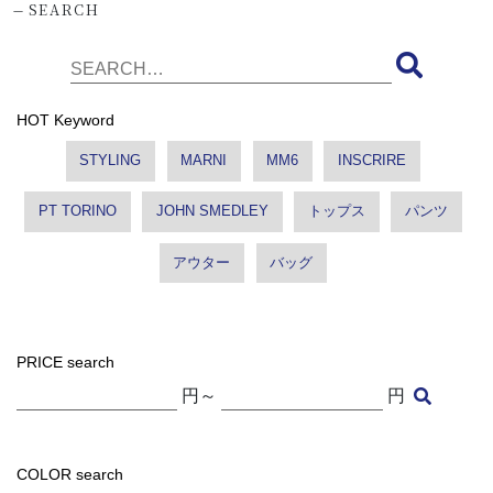
-
SEARCH
HOT Keyword
STYLING
MARNI
MM6
INSCRIRE
PT TORINO
JOHN SMEDLEY
トップス
パンツ
アウター
バッグ
PRICE search
円～
円
COLOR search