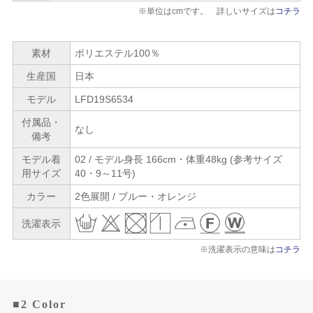
※単位はcmです。 詳しいサイズは
コチラ
素材
ポリエステル100％
生産国
日本
モデル
LFD19S6534
付属品・
なし
備考
モデル着
02 / モデル身長 166cm・体重48kg (参考サイズ
用サイズ
40・9～11号)
カラー
2色展開 / ブルー・オレンジ
洗濯表示
※洗濯表示の意味は
コチラ
■2 Color