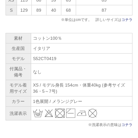
S
129
89
40
68
87
※単位はcmです。 詳しいサイズは
コチラ
素材
コットン100％
生産国
イタリア
モデル
S52CT0419
付属品・
なし
備考
モデル着
XS / モデル身長 154cm・体重40kg (参考サイズ
用サイズ
36・5～7号)
カラー
1色展開 / メランジグレー
洗濯表示
※洗濯表示の意味は
コチラ