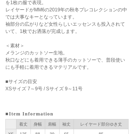
を1枚の服で表現。
レイヤードがMM6の2019年の秋冬プレコレクションの中
では大事なキーとなっています。
袖部分の広がりなど女性らしいエッセンスも投入されて
いて、1枚でお洒落が完成します。
＜素材＞
メランジのカットソー生地。
秋口などにも着用できる薄手のカットソーで、普段使い
にも手軽に着用できるマテリアルです。
■サイズの目安
XSサイズ 7～9号 / Sサイズ 9～11号
■Item Information
着丈
身幅
肩幅
袖丈
レイヤード部分ゆき丈
XS
125
88
39
65
85